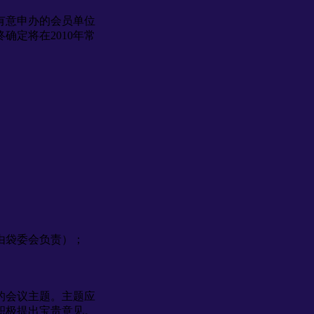
有意申办的会员单位
定将在2010年常
由袋委会负责）；
的会议主题。主题应
积极提出宝贵意见。