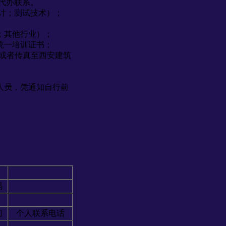
，代办联系。
计；测试技术）；
；其他行业）；
统一培训证书；
l或者传真至西安建筑
人员，凭通知自行前
码
门
个人联系电话