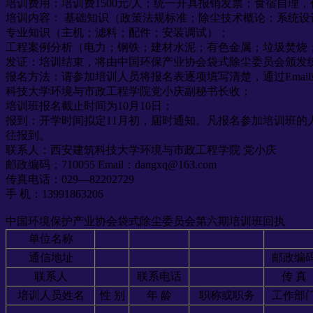
培训费用：培训费1500元/人；统一开具报销发票；食宿自理
培训内容： 基础知识（政策法规标准；除尘技术概论；系统设
专业知识（主机；滤料；配件；安装调试）；
工程案例分析（电力；钢铁；建材水泥；有色金属；垃圾焚烧
发证：培训结束，将由中国环保产业协会袋式除尘委员会颁发
报名方法：请参加培训人员将报名表逐项填写清楚，通过Emai
科技大学环境与市政工程学院党小庆副秘书长收；
培训班报名截止时间为10月10日；
报到：开学时间拟定11月初，届时通知。凡报名参加培训班的
往报到。
联系人：西安建筑科技大学环境与市政工程学院 党小庆
邮政编码：710055 Email：dangxq@163.com
传真电话：029—82202729
手 机：13991863206
中国环境保护产业协会袋式除尘委员会第六期培训班回执
单位名称
通信地址
邮政编
联系人
联系电话
传 真
培训人员姓名
性 别
年 龄
职称或职务
工作部